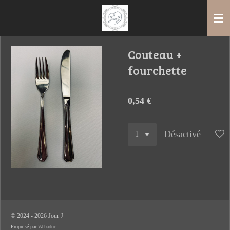
Passer
au
contenu
principal
Couteau +
fourchette
0,54 €
Désactivé
© 2024 - 2026 Jour J
Propulsé par
Webador