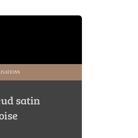
ISATIONS
ud satin
oise