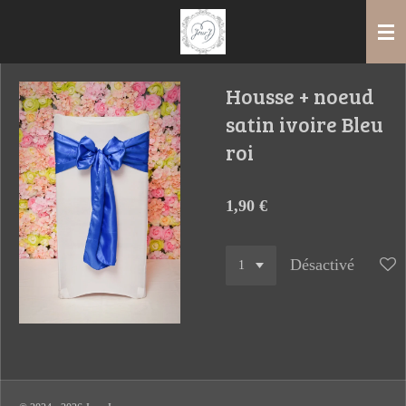
Passer
au
contenu
principal
Housse + noeud
satin ivoire Bleu
roi
1,90 €
Désactivé