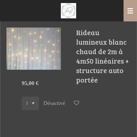
Passer
au
contenu
principal
Rideau
lumineux blanc
chaud de 2m à
4m50 linéaires +
structure auto
portée
95,00 €
Désactivé